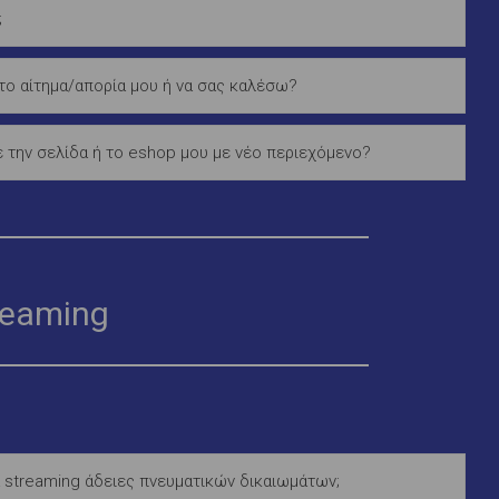
;
ο αίτημα/απορία μου ή να σας καλέσω?
 την σελίδα ή το eshop μου με νέο περιεχόμενο?
reaming
 streaming άδειες πνευματικών δικαιωμάτων;