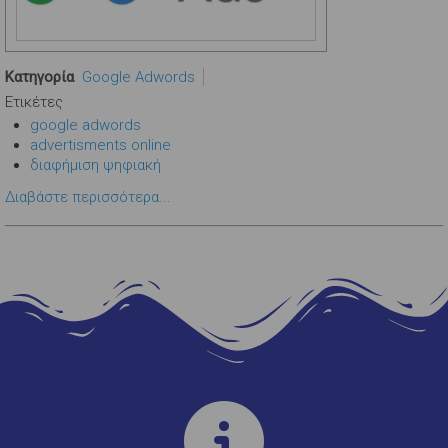
Κατηγορία
Google Adwords
Ετικέτες
google adwords
advertisments online
διαφήμιση ψηφιακή
Διαβάστε περισσότερα...