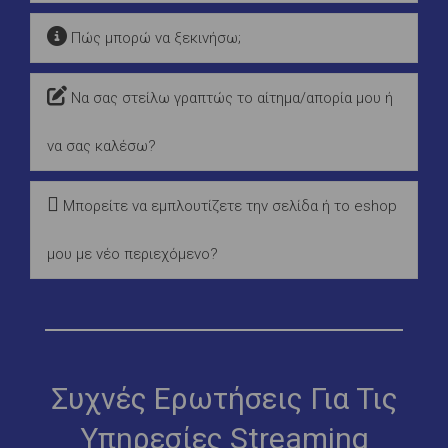
Πώς μπορώ να ξεκινήσω;
Να σας στείλω γραπτώς το αίτημα/απορία μου ή
να σας καλέσω?
Μπορείτε να εμπλουτίζετε την σελίδα ή το eshop
μου με νέο περιεχόμενο?
Συχνές Ερωτήσεις Για Τις
Υπηρεσίες Streaming