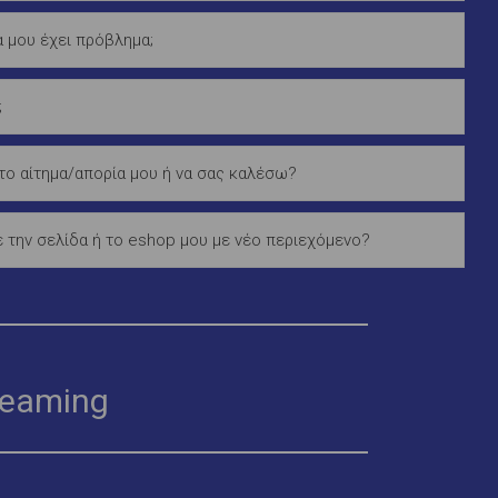
δα μου έχει πρόβλημα;
;
ο αίτημα/απορία μου ή να σας καλέσω?
 την σελίδα ή το eshop μου με νέο περιεχόμενο?
reaming