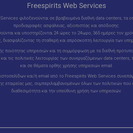
Freespirits Web Services
b Services φιλοξενούνται σε βραβευμένα διεθνή data centers, τα ο
προδιαγραφές ασφάλειας, αξιοπιστίας και απόδοσης.
ύνται και υποστηρίζονται 24 ώρες το 24ωρο, 365 ημέρες τον χρόν
, διασφαλίζοντας τη σταθερή και απρόσκοπτη λειτουργία των υπη
ς ποιότητας υπηρεσιών και τη συμμόρφωση με τα διεθνή πρότυπα,
αι τις πολιτικές λειτουργίας των συνεργαζόμενων data centers,
και σε θέματα ορθής χρήσης υπηρεσιών email.
ιστοσελίδων και/ή email από το Freespirits Web Services συνεπά
 εταιρείας μας, συμπεριλαμβανομένων όλων των πολιτικών που 
διαθεσιμότητα και την υπεύθυνη χρήση των υπηρεσιών.