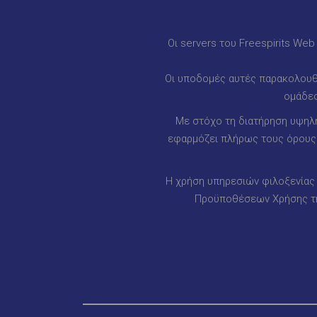
Οι servers του Freespirits We
Οι υποδομές αυτές παρακολουθο
ομάδες
Με στόχο τη διατήρηση υψηλή
εφαρμόζει πλήρως τους όρους κ
Η χρήση υπηρεσιών φιλοξενίας 
Προϋποθέσεων Χρήσης της