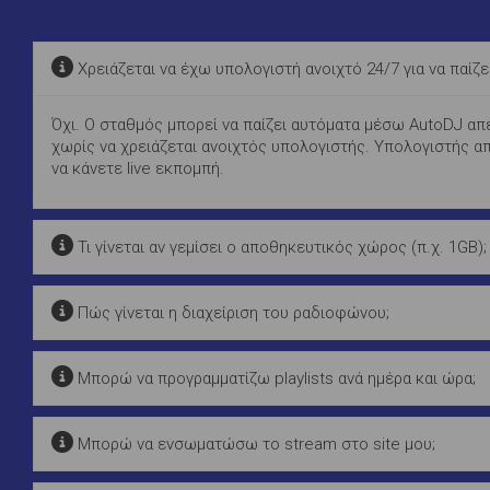
Χρειάζεται να έχω υπολογιστή ανοιχτό 24/7 για να παίζε
Όχι. Ο σταθμός μπορεί να παίζει αυτόματα μέσω AutoDJ απε
χωρίς να χρειάζεται ανοιχτός υπολογιστής. Υπολογιστής απ
να κάνετε live εκπομπή.
Τι γίνεται αν γεμίσει ο αποθηκευτικός χώρος (π.χ. 1GB);
Πώς γίνεται η διαχείριση του ραδιοφώνου;
Μπορώ να προγραμματίζω playlists ανά ημέρα και ώρα;
Μπορώ να ενσωματώσω το stream στο site μου;