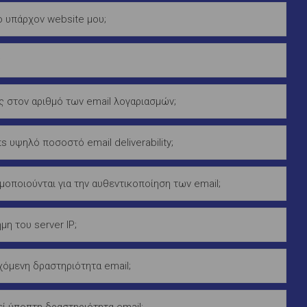
 υπάρχον website μου;
;
ς στον αριθμό των email λογαριασμών;
s υψηλό ποσοστό email deliverability;
οποιούνται για την αυθεντικοποίηση των email;
μη του server IP;
όμενη δραστηριότητα email;
εί ύποπτη δραστηριότητα email;