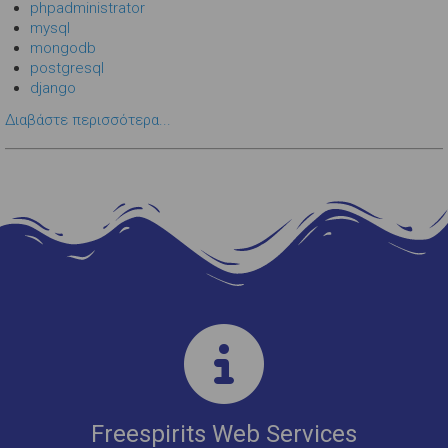
phpadministrator
mysql
mongodb
postgresql
django
Διαβάστε περισσότερα...
Freespirits Web Services