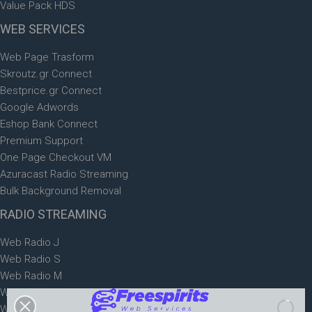
Value Pack HDS
WEB
SERVICES
Web Page Trasform
Skroutz.gr Connect
Bestprice.gr Connect
Google Adwords
Eshop Bank Connect
Premium Support
One Page Checkout VM
Azuracast Radio Streaming
Bulk Background Removal
RADIO
STREAMING
Web Radio J
Web Radio S
Web Radio M
Web Radio L
Web Radio XL