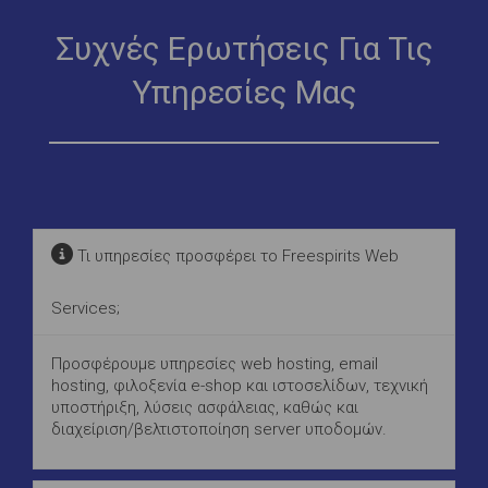
Συχνές Ερωτήσεις Για Τις
Υπηρεσίες Μας
Τι υπηρεσίες προσφέρει το Freespirits Web
Services;
Προσφέρουμε υπηρεσίες web hosting, email
hosting, φιλοξενία e-shop και ιστοσελίδων, τεχνική
υποστήριξη, λύσεις ασφάλειας, καθώς και
διαχείριση/βελτιστοποίηση server υποδομών.