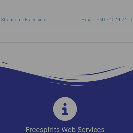
Stream της Freespirits
E-mail : SMTP 452 4.2.2 T
Freespirits Web Services