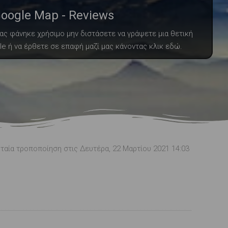
oogle Map - Reviews
ς φάνηκε χρήσιμο μην διστάσετε να γράψετε μια θετική
e ή να έρθετε σε επαφή μαζί μας κάνοντας κλικ εδώ.
ταία τροποποίηση στις Δευτέρα, 22 Μαρτίου 2021 14:03