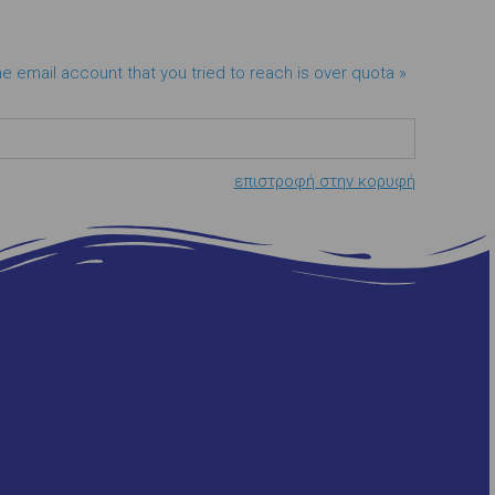
he email account that you tried to reach is over quota »
επιστροφή στην κορυφή