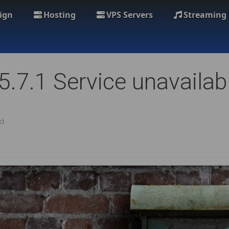
ign
Hosting
VPS Servers
Streaming
5.7.1 Service unavailab
ς)