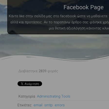
Facebook Page
Κάντε like στην σελίδα μας στο facebook ώστε να μαθαίνετ
αλλά και προτάσεις. Αν το παραπάνω άρθρο σας φάνηκε χρή
μια θετική αξιολόγηση κάνοντας κλι
Διαβάστηκε
2839
φορές
Κατηγορία
Administrating Tools
Ετικέτες
email
smtp
errors