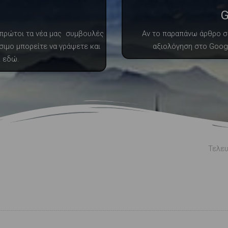
G
ε πρώτοι τα νέα μας συμβουλές
Αν το παραπάνω άρθρο σα
σιμο μπορείτε να γράψετε και
αξιολόγηση στο Googl
κ εδώ.
Τελευ