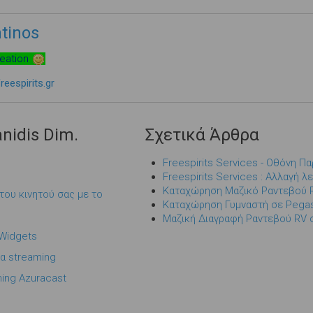
tinos
reation
eespirits.gr
nidis Dim.
Σχετικά Άρθρα
Freespirits Services - Οθόνη 
Freespirits Services : Αλλαγή
Καταχώρηση Μαζικό Ραντεβού 
του κινητού σας με το
Καταχώρηση Γυμναστή σε Peg
Μαζική Διαγραφή Ραντεβού RV
 Widgets
τα streaming
ming Azuracast