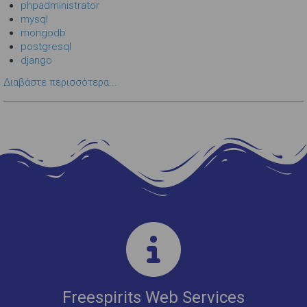
phpadministrator
mysql
mongodb
postgresql
django
Διαβάστε περισσότερα...
Freespirits Web Services