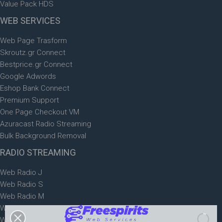
Value Pack HDS
WEB
SERVICES
Web Page Trasform
Skroutz.gr Connect
Bestprice.gr Connect
Google Adwords
Eshop Bank Connect
Premium Support
One Page Checkout VM
Azuracast Radio Streaming
Bulk Background Removal
RADIO
STREAMING
Web Radio J
Web Radio S
Web Radio M
Web Radio L
Web Radio XL