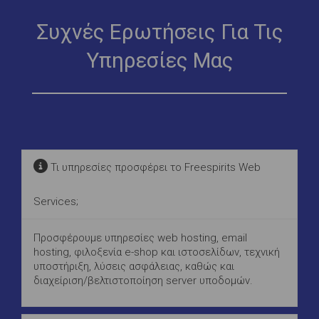
Συχνές Ερωτήσεις Για Τις
Υπηρεσίες Μας
Τι υπηρεσίες προσφέρει το Freespirits Web
Services;
Προσφέρουμε υπηρεσίες web hosting, email
hosting, φιλοξενία e-shop και ιστοσελίδων, τεχνική
υποστήριξη, λύσεις ασφάλειας, καθώς και
διαχείριση/βελτιστοποίηση server υποδομών.