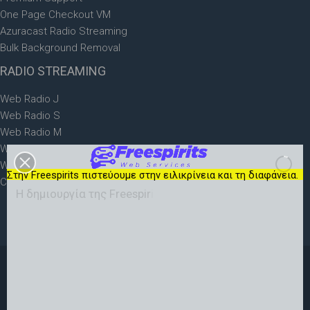
One Page Checkout VM
Azuracast Radio Streaming
Bulk Background Removal
RADIO
STREAMING
Web Radio J
Web Radio S
Web Radio M
Web Radio L
Web Radio XL
Στην Freespirits πιστεύουμε στην ειλικρίνεια και τη διαφάνεια.
Check the demo
Η
δ
η
μ
ι
ο
υ
ρ
γ
ί
α
τ
η
ς
F
r
e
e
s
p
i
r
i
t
s
γ
ε
ν
ν
ή
θ
η
κ
Freespirits
Copyright © 2003-2026 Powered by
Infogate
Technologies
, All rights reserved -
Όροι Χρήσης
-
Πολιτική
απορρήτου
-
Cookies