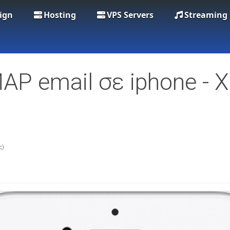
ign
Hosting
VPS Servers
Streaming
AP email σε iphone - 
ς)