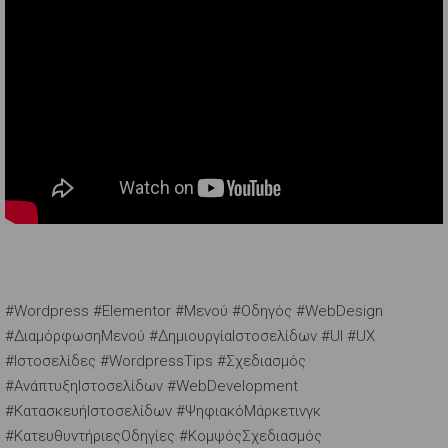
#Wordpress #Elementor #Μενού #Οδηγός #WebDesign
#ΔιαμόρφωσηΜενού #ΔημιουργίαΙστοσελίδων #UI #UX
#Ιστοσελίδες #WordpressTips #Σχεδιασμός
#ΑνάπτυξηΙστοσελίδων #WebDevelopment
#ΚατασκευήΙστοσελίδων #ΨηφιακόΜάρκετινγκ
#ΚατευθυντήριεςΟδηγίες #ΚομψόςΣχεδιασμός