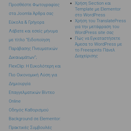
Χρήση Section και
Προσθέστε Φωτογραφίες
Template με Elementor
στα Joomla Άρθρα σας
στο WordPress
Χρήση του TranslatePress
Εύκολα & Γρήγορα
για την μετάφραση του
Λάβατε και εσείς μήνυμα
WordPress site σας
Πώς να Εγκαταστήσετε
με τίτλο "Ειδοποίηση
Άμεσα το WordPress με
Παράβασης Πνευματικών
το Freespirits Πάνελ
Διαχείρισης
Δικαιωμάτων";
FlexClip: Η Ευκολότερη και
Πιο Οικονομική Λύση για
Δημιουργία
Επαγγελματικών Βίντεο
Online
Οδηγός Καθορισμού
Background σε Elementor:
Πρακτικές Συμβουλές