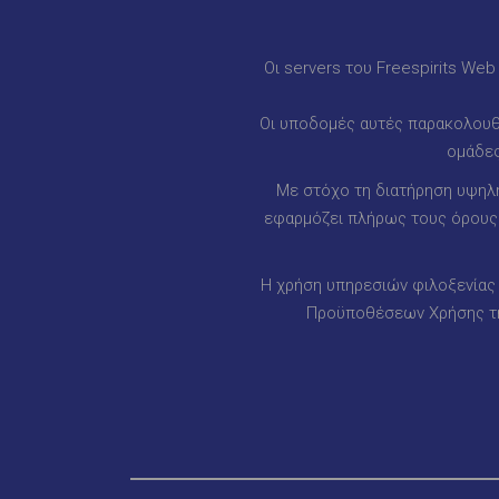
Οι servers του Freespirits We
Οι υποδομές αυτές παρακολουθο
ομάδες
Με στόχο τη διατήρηση υψηλή
εφαρμόζει πλήρως τους όρους κ
Η χρήση υπηρεσιών φιλοξενίας 
Προϋποθέσεων Χρήσης της