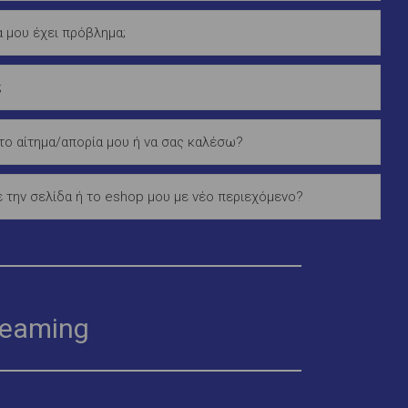
δα μου έχει πρόβλημα;
;
ο αίτημα/απορία μου ή να σας καλέσω?
 την σελίδα ή το eshop μου με νέο περιεχόμενο?
reaming