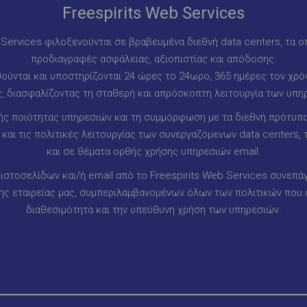
Freespirits Web Services
b Services φιλοξενούνται σε βραβευμένα διεθνή data centers, τα ο
προδιαγραφές ασφάλειας, αξιοπιστίας και απόδοσης.
ύνται και υποστηρίζονται 24 ώρες το 24ωρο, 365 ημέρες τον χρόν
, διασφαλίζοντας τη σταθερή και απρόσκοπτη λειτουργία των υπη
ς ποιότητας υπηρεσιών και τη συμμόρφωση με τα διεθνή πρότυπα,
αι τις πολιτικές λειτουργίας των συνεργαζόμενων data centers,
και σε θέματα ορθής χρήσης υπηρεσιών email.
ιστοσελίδων και/ή email από το Freespirits Web Services συνεπά
 εταιρείας μας, συμπεριλαμβανομένων όλων των πολιτικών που 
διαθεσιμότητα και την υπεύθυνη χρήση των υπηρεσιών.