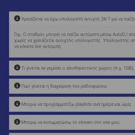
Χρειάζεται να έχω υπολογιστή ανοιχτό 24/7 για να παίζε
Όχι. Ο σταθμός μπορεί να παίζει αυτόματα μέσω AutoDJ απε
χωρίς να χρειάζεται ανοιχτός υπολογιστής. Υπολογιστής απ
να κάνετε live εκπομπή.
Τι γίνεται αν γεμίσει ο αποθηκευτικός χώρος (π.χ. 1GB);
Πώς γίνεται η διαχείριση του ραδιοφώνου;
Μπορώ να προγραμματίζω playlists ανά ημέρα και ώρα;
Μπορώ να ενσωματώσω το stream στο site μου;