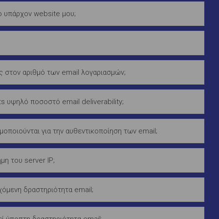
 υπάρχον website μου;
;
ς στον αριθμό των email λογαριασμών;
s υψηλό ποσοστό email deliverability;
οποιούνται για την αυθεντικοποίηση των email;
μη του server IP;
όμενη δραστηριότητα email;
εί ύποπτη δραστηριότητα email;