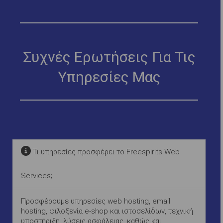
Συχνές Ερωτήσεις Για Τις
Υπηρεσίες Μας
Τι υπηρεσίες προσφέρει το Freespirits Web
Services;
Προσφέρουμε υπηρεσίες web hosting, email
hosting, φιλοξενία e-shop και ιστοσελίδων, τεχνική
υποστήριξη, λύσεις ασφάλειας, καθώς και