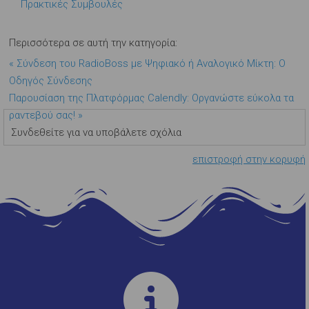
Πρακτικές Συμβουλές
Περισσότερα σε αυτή την κατηγορία:
« Σύνδεση του RadioBoss με Ψηφιακό ή Αναλογικό Μίκτη: Ο
Οδηγός Σύνδεσης
Παρουσίαση της Πλατφόρμας Calendly: Οργανώστε εύκολα τα
ραντεβού σας! »
Συνδεθείτε για να υποβάλετε σχόλια
επιστροφή στην κορυφή