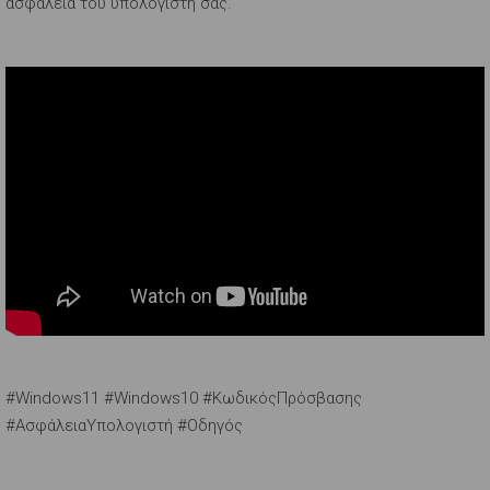
ασφάλεια του υπολογιστή σας.
#Windows11 #Windows10 #ΚωδικόςΠρόσβασης
#ΑσφάλειαΥπολογιστή #Οδηγός