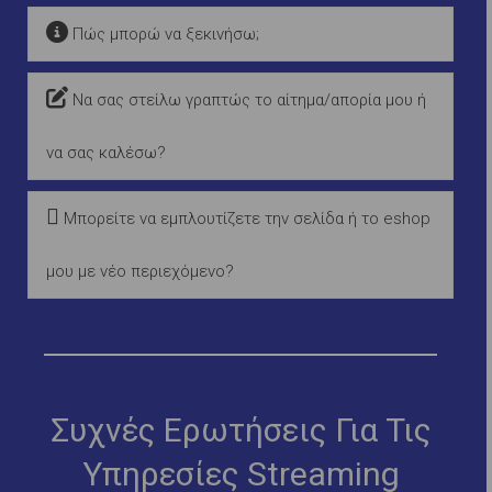
Πώς μπορώ να ξεκινήσω;
Να σας στείλω γραπτώς το αίτημα/απορία μου ή
να σας καλέσω?
Μπορείτε να εμπλουτίζετε την σελίδα ή το eshop
μου με νέο περιεχόμενο?
Συχνές Ερωτήσεις Για Τις
Υπηρεσίες Streaming